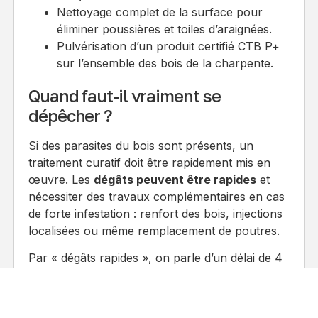
Nettoyage complet de la surface pour
éliminer poussières et toiles d’araignées.
Pulvérisation d’un produit certifié CTB P+
sur l’ensemble des bois de la charpente.
Quand faut-il vraiment se
dépêcher ?
Si des parasites du bois sont présents, un
traitement curatif doit être rapidement mis en
œuvre. Les
dégâts peuvent être rapides
et
nécessiter des travaux complémentaires en cas
de forte infestation : renfort des bois, injections
localisées ou même remplacement de poutres.
Par « dégâts rapides », on parle d’un délai de 4
à 12 mois. Il n’y a généralement pas d’urgence
instantanée, sauf dans le cas des termites où là,
chaque jour compte ! Pour une charpente très